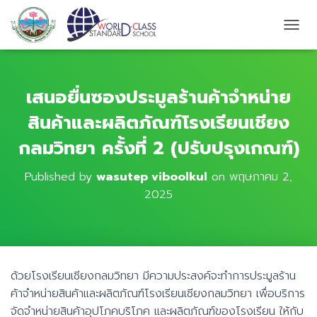
T
O
G
G
L
เสนอยื่นซองประมูลร้านค้าจำหน่าย
E
สินค้าและผลิตภัณฑ์โรงเรียนเชียง
N
A
กลมวิทยา ครั้งที่ 2 (ปรับปรุงเกณฑ์)
V
I
G
Published by
wasutep viboolkul
on
พฤษภาคม 2,
A
2025
T
I
O
N
ด้วยโรงเรียนเชียงกลมวิทยา มีความประสงค์จะทำการประมูลร้าน
ค้าจำหน่ายสินค้าและผลิตภัณฑ์โรงเรียนเชียงกลมวิทยา เพื่อบริการ
จัดจำหน่ายสินค้าอุปโภคบริโภค และผลิตภัณฑ์ของโรงเรียน ให้กับ