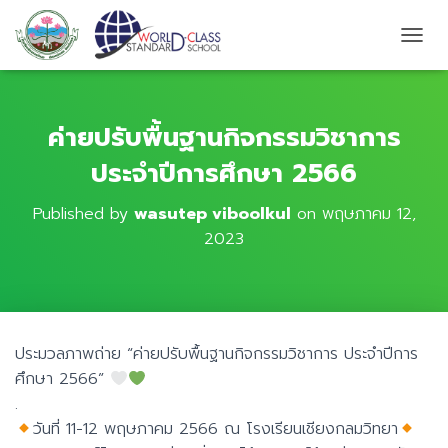
T
O
G
G
L
ค่ายปรับพื้นฐานกิจกรรมวิชาการ
E
ประจำปีการศึกษา 2566
N
A
V
Published by
wasutep viboolkul
on
พฤษภาคม 12,
I
2023
G
A
T
I
O
N
ประมวลภาพถ่าย “ค่ายปรับพื้นฐานกิจกรรมวิชาการ ประจำปีการ
ศึกษา 2566”
.
วันที่ 11-12 พฤษภาคม 2566 ณ โรงเรียนเชียงกลมวิทยา